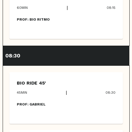
|
60
MIN
08:15
PROF:
BIO RITMO
08:30
BIO RIDE 45'
|
45
MIN
08:30
PROF:
GABRIEL