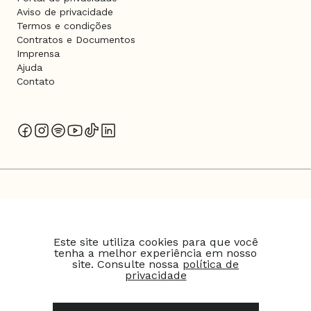
Aviso de privacidade
Termos e condições
Contratos e Documentos
Imprensa
Ajuda
Contato
SMARTFIT ESCOLA DE GINÁSTICA E DANÇA S.A
Este site utiliza cookies para que você
tenha a melhor experiência em nosso
CNPJ: 07.594.978/0001-78
site. Consulte nossa
política de
privacidade
© 2026 Bio Ritmo. Todos os direitos reservados.