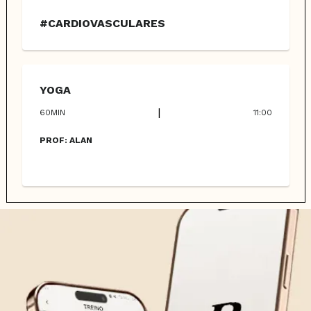
#CARDIOVASCULARES
YOGA
|
60
MIN
11:00
PROF:
ALAN