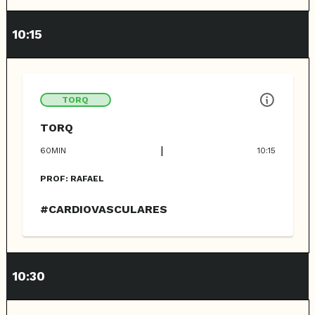
10:15
TORQ
TORQ
|
60
MIN
10:15
PROF:
RAFAEL
#CARDIOVASCULARES
10:30