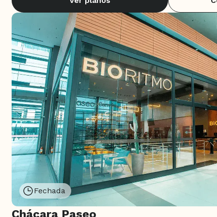
Ver planos
C
Fechada
Chácara Paseo