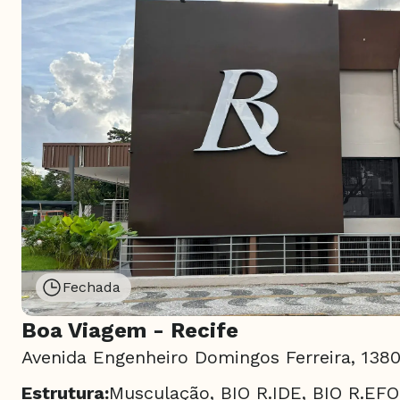
Fechada
Boa Viagem - Recife
Avenida Engenheiro Domingos Ferreira, 1380
Estrutura:
Musculação, BIO R.IDE, BIO R.EF