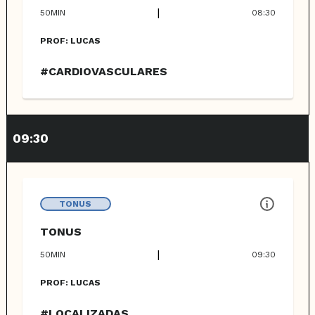
|
50
MIN
08:30
PROF:
LUCAS
#CARDIOVASCULARES
09:30
TONUS
TONUS
|
50
MIN
09:30
PROF:
LUCAS
#LOCALIZADAS