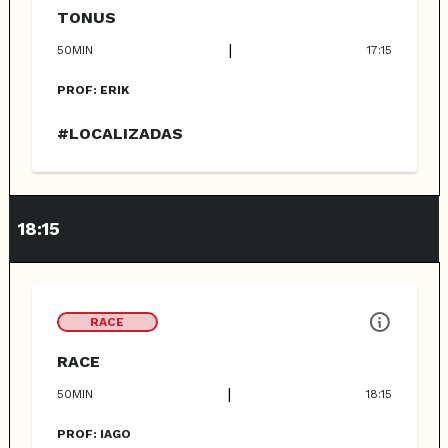
TONUS
|
50
MIN
17:15
PROF:
ERIK
#LOCALIZADAS
18:15
RACE
RACE
|
50
MIN
18:15
PROF:
IAGO