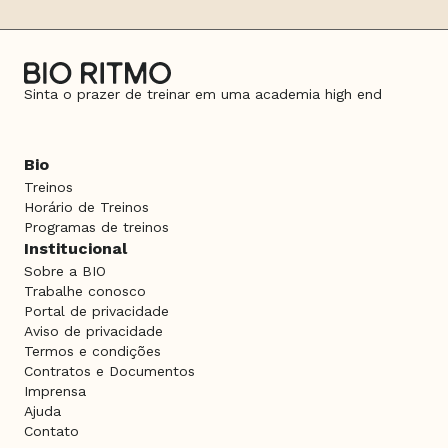
Sinta o prazer de treinar em uma academia high end
Bio
Treinos
Horário de Treinos
Programas de treinos
Institucional
Sobre a BIO
Trabalhe conosco
Portal de privacidade
Aviso de privacidade
Termos e condições
Contratos e Documentos
Imprensa
Ajuda
Contato