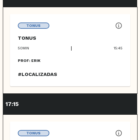
TONUS
TONUS
|
50
MIN
15:45
PROF:
ERIK
#LOCALIZADAS
17:15
TONUS