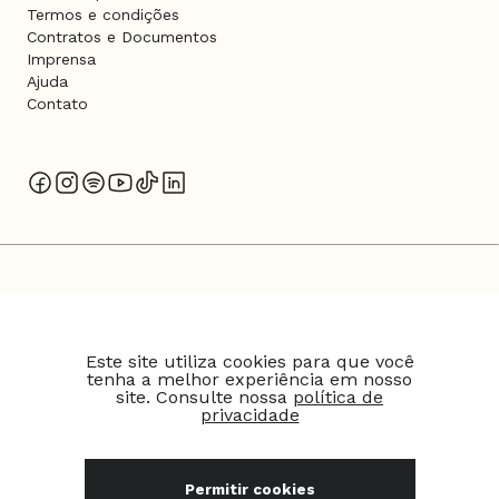
Termos e condições
Contratos e Documentos
Imprensa
Ajuda
Contato
SMARTFIT ESCOLA DE GINÁSTICA E DANÇA S.A
Este site utiliza cookies para que você
tenha a melhor experiência em nosso
CNPJ: 07.594.978/0001-78
site. Consulte nossa
política de
privacidade
© 2026 Bio Ritmo. Todos os direitos reservados.
Permitir cookies