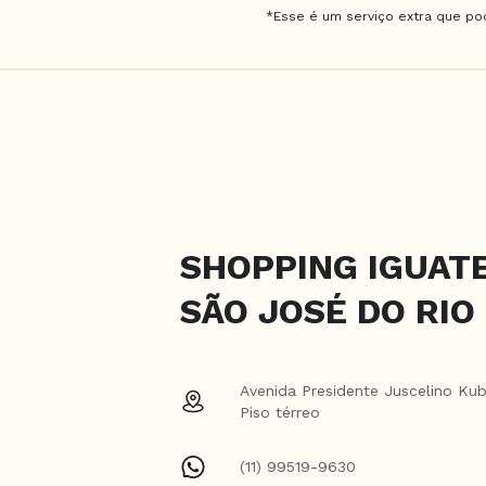
*Esse é um serviço extra que pod
SHOPPING IGUATE
SÃO JOSÉ DO RIO
Avenida Presidente Juscelino Kub
Piso térreo
(11) 99519-9630