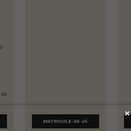
90
 de
MATRICULE-SE JÁ