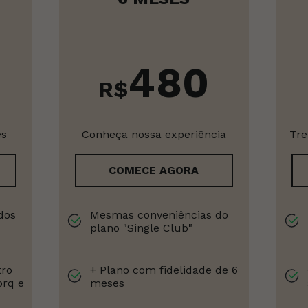
480
R$
es
Conheça nossa experiência
Tre
COMECE AGORA
dos
Mesmas conveniências do
plano "Single Club"
tro
+ Plano com fidelidade de 6
orq e
meses