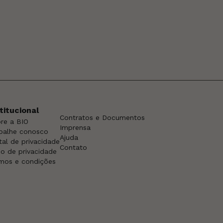
titucional
Contratos e Documentos
re a BIO
Imprensa
balhe conosco
Ajuda
tal de privacidade
Contato
so de privacidade
mos e condições