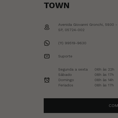
TOWN
Avenida Giovanni Gronchi, 5930 -
SP, 05724-002
(11) 99519-9630
Suporte
Segunda a sexta
06h às 22h
Sábado
08h às 17h
Domingo
08h às 14h
Feriados
08h às 17h
COM