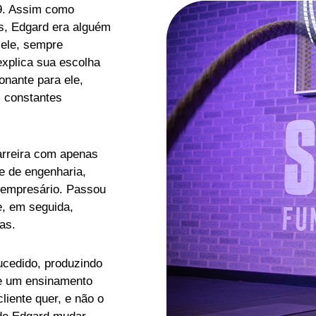
9. Assim como
s, Edgard era alguém
 ele, sempre
explica sua escolha
onante para ele,
m constantes
rreira com apenas
e de engenharia,
 empresário. Passou
e, em seguida,
as.
cedido, produzindo
ve um ensinamento
liente quer, e não o