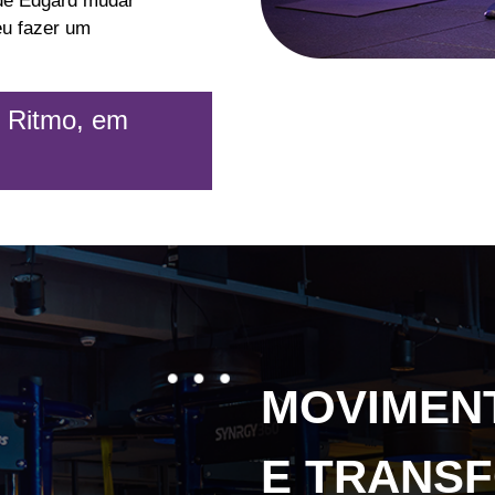
 de Edgard mudar
eu fazer um
o Ritmo, em
MOVIMEN
E TRANS