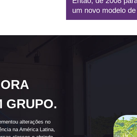
Então, de 2008 para
um novo modelo de
GORA
M GRUPO.
ementou alterações no
ncia na América Latina,