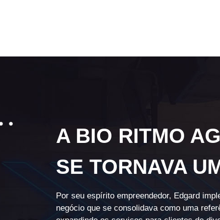
A BIO RITMO A
SE TORNAVA U
Por seu espírito empreendedor, Edgard impl
negócio que se consolidava como uma referê